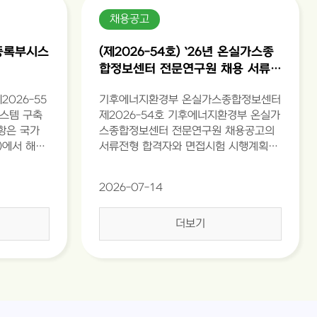
채용공고
축등록부시스
(제2026-54호) `26년 온실가스종
합정보센터 전문연구원 채용 서류전
형 합격자 및 면접시험 공고
026-55
기후에너지환경부 온실가스종합정보센터
시스템 구축
제2026-54호 기후에너지환경부 온실가
사항은 국가
스종합정보센터 전문연구원 채용공고의
)에서 해당
서류전형 합격자와 면접시험 시행계획을
 바랍니다
붙임과 같이 공고합니다. 2026년 7월
 입찰보증서
14일 기후에너지환경부 온실가스종합정
2026-07-14
(협정서, 각
보센터장
접수로 마감
더보기
안서 제출은
제출