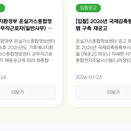
고
입찰공고
지환경부 온실가스종합정
[입찰] 2026년 국제감
무직근로자(일반사무) 최
템 구축 재공고
발표 공고(제2026-56호)
환경부 온실가스종합정보센터
온실가스종합정보센터 공고 제2
56호 2026년도 기후에너지환
호 2026년 국제감축등록부
가스종합정보센터 공무직근로
을 [재공고] 하오니 자세한 
무) 채용공고에 따라 최종합격
종합전자조달시스템(나라장터
 같이 공고합니다. 2026년 7
용역 공고를 참고하여 주시기
 기후에너지환경부 온실가스종합
※ 입찰방식은 전자입찰이며,
-24
2026-07-23
.
및 공동수급 해당시 관련 서류
서 구성방식)는 반드시 전자
더보기
더보기
기한 내 제출 하여야함 ※ 제
나라장터를 이용하여 전자로 