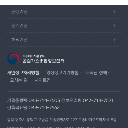
관장기관
관계기관
해외기관
개인정보처리방침
영상정보기기방침
저작권 정책
오시는 길
사이트맵
기획총괄팀
043-714-7503
정보관리팀
043-714-7521
감축목표팀
043-714-7562
충북 청주시 흥덕구 오송읍 오송생명8로 227 오송바이오프라자 4·5층