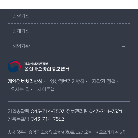
관장기관
관계기관
해외기관
개인정보처리방침
영상정보기기방침
저작권 정책
오시는 길
사이트맵
기획총괄팀
043-714-7503
정보관리팀
043-714-7521
감축목표팀
043-714-7562
충북 청주시 흥덕구 오송읍 오송생명8로 227 오송바이오프라자 4·5층