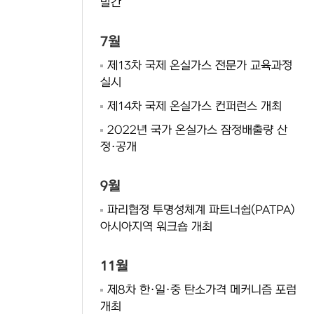
발간
7월
제13차 국제 온실가스 전문가 교육과정
실시
제14차 국제 온실가스 컨퍼런스 개최
2022년 국가 온실가스 잠정배출량 산
정·공개
9월
파리협정 투명성체계 파트너쉽(PATPA)
아시아지역 워크숍 개최
11월
제8차 한·일·중 탄소가격 메커니즘 포럼
개최