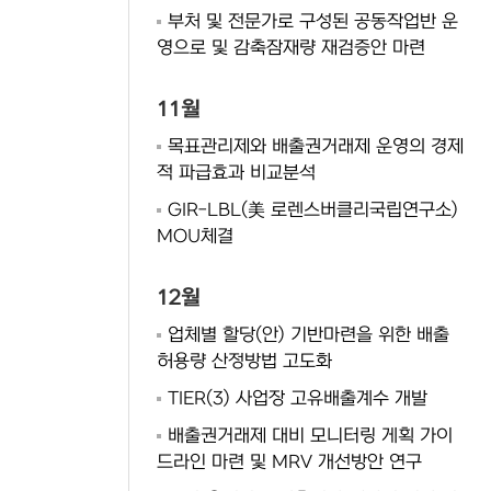
부처 및 전문가로 구성된 공동작업반 운
영으로 및 감축잠재량 재검증안 마련
11월
목표관리제와 배출권거래제 운영의 경제
적 파급효과 비교분석
GIR-LBL(美 로렌스버클리국립연구소)
MOU체결
12월
업체별 할당(안) 기반마련을 위한 배출
허용량 산정방법 고도화
TIER(3) 사업장 고유배출계수 개발
배출권거래제 대비 모니터링 게획 가이
드라인 마련 및 MRV 개선방안 연구