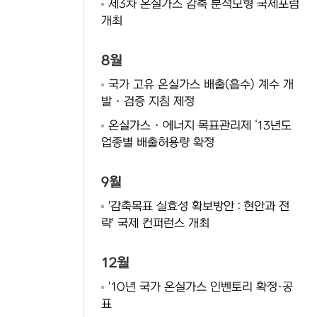
제3차 온실가스 감축 분석모형 국제포럼
개최
8월
국가 고유 온실가스 배출(흡수) 계수 개
발 · 검증 지침 제정
온실가스 · 에너지 목표관리제 ‘13년도
업종별 배출허용량 확정
9월
'감축목표 실효성 확보방안 : 현안과 전
략' 국제 컨퍼런스 개최
12월
'10년 국가 온실가스 인벤토리 확정·공
표