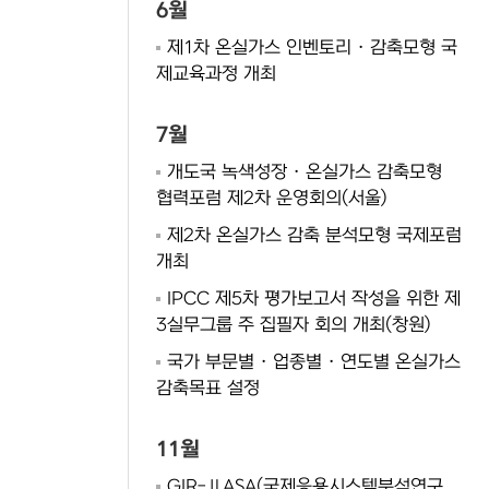
6월
제1차 온실가스 인벤토리 · 감축모형 국
제교육과정 개최
7월
개도국 녹색성장 · 온실가스 감축모형
협력포럼 제2차 운영회의(서울)
제2차 온실가스 감축 분석모형 국제포럼
개최
IPCC 제5차 평가보고서 작성을 위한 제
3실무그룹 주 집필자 회의 개최(창원)
국가 부문별 · 업종별 · 연도별 온실가스
감축목표 설정
11월
GIR-ⅡASA(국제응용시스템분석연구