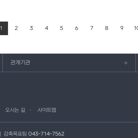
1
2
3
4
5
6
7
8
9
1
관계기관
오시는 길
사이트맵
감축목표팀
043-714-7562