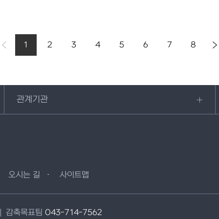
1
2
3
4
5
6
7
8
관계기관
오시는 길
사이트맵
감축목표팀
043-714-7562