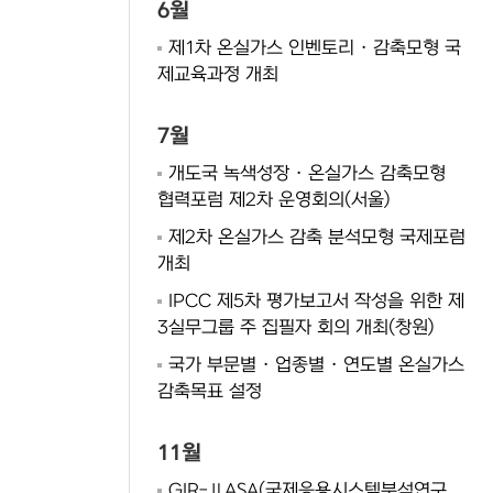
6월
제1차 온실가스 인벤토리 · 감축모형 국
제교육과정 개최
7월
개도국 녹색성장 · 온실가스 감축모형
협력포럼 제2차 운영회의(서울)
제2차 온실가스 감축 분석모형 국제포럼
개최
IPCC 제5차 평가보고서 작성을 위한 제
3실무그룹 주 집필자 회의 개최(창원)
국가 부문별 · 업종별 · 연도별 온실가스
감축목표 설정
11월
GIR-ⅡASA(국제응용시스템분석연구