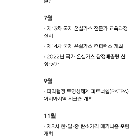
발간
7월
제13차 국제 온실가스 전문가 교육과정
실시
제14차 국제 온실가스 컨퍼런스 개최
2022년 국가 온실가스 잠정배출량 산
정·공개
9월
파리협정 투명성체계 파트너쉽(PATPA)
아시아지역 워크숍 개최
11월
제8차 한·일·중 탄소가격 메커니즘 포럼
개최