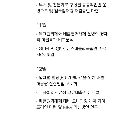
부처 및 전문가로 구성된 공동작업반 운
영으로 및 감축잠재량 재검증안 마련
11월
목표관리제와 배출권거래제 운영의 경제
적 파급효과 비교분석
GIR-LBL(美 로렌스버클리국립연구소)
MOU체결
12월
업체별 할당(안) 기반마련을 위한 배출
허용량 산정방법 고도화
TIER(3) 사업장 고유배출계수 개발
배출권거래제 대비 모니터링 게획 가이
드라인 마련 및 MRV 개선방안 연구