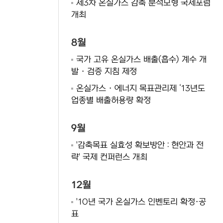
제3차 온실가스 감축 분석모형 국제포럼
개최
8월
국가 고유 온실가스 배출(흡수) 계수 개
발 · 검증 지침 제정
온실가스 · 에너지 목표관리제 ‘13년도
업종별 배출허용량 확정
9월
'감축목표 실효성 확보방안 : 현안과 전
략' 국제 컨퍼런스 개최
12월
'10년 국가 온실가스 인벤토리 확정·공
표