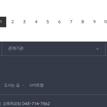
1
2
3
4
5
6
7
8
9
1
관계기관
오시는 길
사이트맵
감축목표팀
043-714-7562