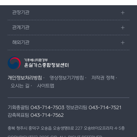
관장기관
관계기관
해외기관
개인정보처리방침
영상정보기기방침
저작권 정책
오시는 길
사이트맵
기획총괄팀
043-714-7503
정보관리팀
043-714-7521
감축목표팀
043-714-7562
충북 청주시 흥덕구 오송읍 오송생명8로 227 오송바이오프라자 4·5층