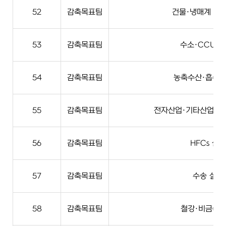
52
감축목표팀
건물·냉매계 실
53
감축목표팀
수소·CCUS 
54
감축목표팀
농축수산·흡수원
55
감축목표팀
전자산업·기타산업·자
56
감축목표팀
HFCs 실무
57
감축목표팀
수송 실무
58
감축목표팀
철강·비금속 