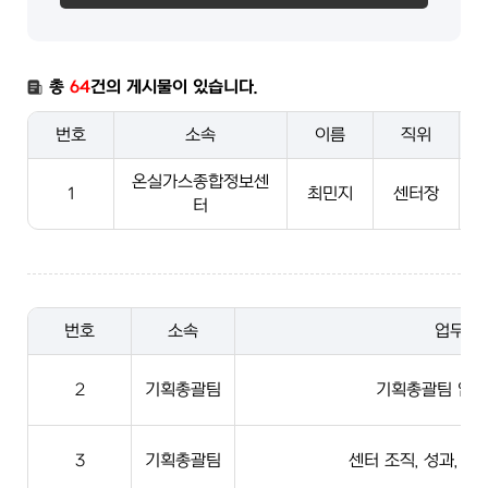
총
64
건의 게시물이 있습니다.
번호
소속
이름
직위
온실가스종합정보센
1
최민지
센터장
터
번호
소속
업무
2
기획총괄팀
기획총괄팀 업무
3
기획총괄팀
센터 조직, 성과, 국