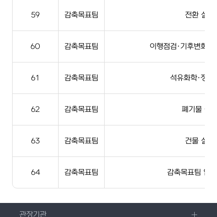
59
감축목표팀
전환 실무
60
감축목표팀
이행점검·기후변화영
61
감축목표팀
석유화학·정유
62
감축목표팀
폐기물 실
63
감축목표팀
건물 실무
64
감축목표팀
감축목표팀 업무
관장기관