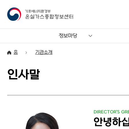
정보마당
홈
기관소개
인사말
안녕하십니까? 제6대 기후에너지환경부 온실가스종합정보센터
DIRECTOR'S GR
안녕하십