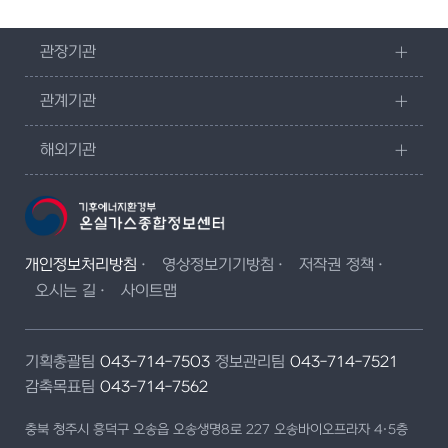
관장기관
관계기관
해외기관
개인정보처리방침
영상정보기기방침
저작권 정책
오시는 길
사이트맵
기획총괄팀
043-714-7503
정보관리팀
043-714-7521
감축목표팀
043-714-7562
충북 청주시 흥덕구 오송읍 오송생명8로 227 오송바이오프라자 4·5층