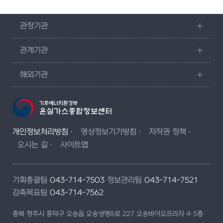
관장기관
관계기관
해외기관
개인정보처리방침
영상정보기기방침
저작권 정책
오시는 길
사이트맵
기획총괄팀
043-714-7503
정보관리팀
043-714-7521
감축목표팀
043-714-7562
충북 청주시 흥덕구 오송읍 오송생명8로 227 오송바이오프라자 4·5층