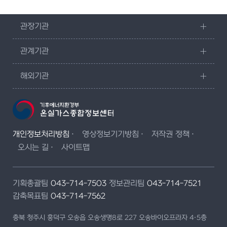
관장기관
관계기관
해외기관
개인정보처리방침
영상정보기기방침
저작권 정책
오시는 길
사이트맵
기획총괄팀
043-714-7503
정보관리팀
043-714-7521
감축목표팀
043-714-7562
충북 청주시 흥덕구 오송읍 오송생명8로 227 오송바이오프라자 4·5층