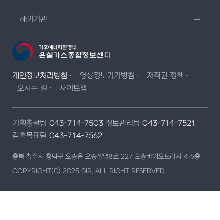
해외기관
개인정보처리방침
영상정보기기방침
저작권 정책
오시는 길
사이트맵
기획총괄팀
043-714-7503
정보관리팀
043-714-7521
감축목표팀
043-714-7562
충북 청주시 흥덕구 오송읍 오송생명8로 227 오송바이오프라자 4·5층
COPYRIGHT(C) 2025 GIR. ALL RIGHT RESERVED.