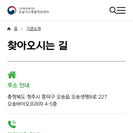
홈
기관소개
찾아오시는 길
주소 안내
충청북도 청주시 흥덕구 오송읍 오송생명8로 227
오송바이오프라자 4·5층