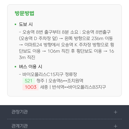
방문방법
도보 시
오송역 8번 출구부터 8분 소요 ; 오송역 8번출구
(오송역 D 주차장 앞) → 왼쪽 방향으로 236m 이동
→ 이마트24 방향에서 오송역 K 주차장 방향으로 횡
단보도 이용 → 106m 직진 후 횡단보도 이용 → 16
3m 직진
버스 이용 시
바이오폴리스C15지구 정류장
521
청주ㅣ오송역6↔조치원역
1003
세종ㅣ반석역↔바이오폴리스B3지구
관장기관
관계기관