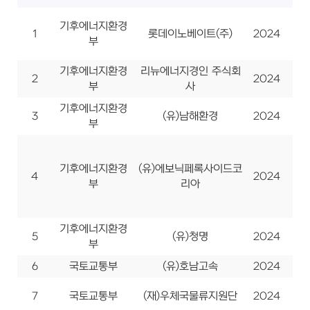
기후에너지환경
1
롯데이노베이트(주)
2024
사
부
기후에너지환경
리뉴에너지경인 주식회
2
2024
사
부
사
기후에너지환경
3
(유)남해환경
2024
사
부
기후에너지환경
(유)에보닉페록사이드코
4
2024
사
부
리아
기후에너지환경
5
(유)청명
2024
사
부
6
국토교통부
(유)호남고속
2024
사
7
국토교통부
(재)우체국물류지원단
2024
사