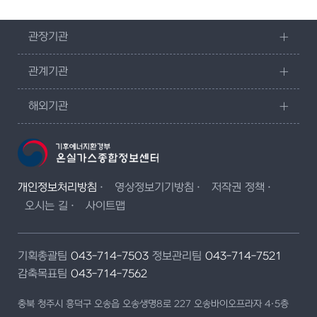
관장기관
관계기관
해외기관
개인정보처리방침
영상정보기기방침
저작권 정책
오시는 길
사이트맵
기획총괄팀
043-714-7503
정보관리팀
043-714-7521
감축목표팀
043-714-7562
충북 청주시 흥덕구 오송읍 오송생명8로 227 오송바이오프라자 4·5층