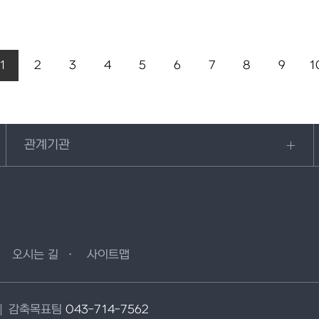
1
2
3
4
5
6
7
8
9
1
관계기관
오시는 길
사이트맵
감축목표팀
043-714-7562