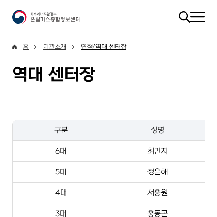
홈
기관소개
연혁/역대 센터장
역대 센터장
구분
성명
6대
최민지
5대
정은해
4대
서흥원
3대
홍동곤