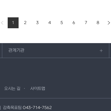
1
2
3
4
5
6
7
8
관계기관
오시는 길
사이트맵
감축목표팀
043-714-7562