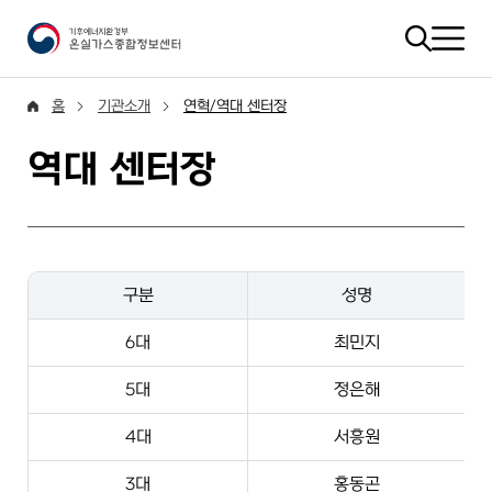
홈
기관소개
연혁/역대 센터장
역대 센터장
구분
성명
6대
최민지
5대
정은해
4대
서흥원
3대
홍동곤