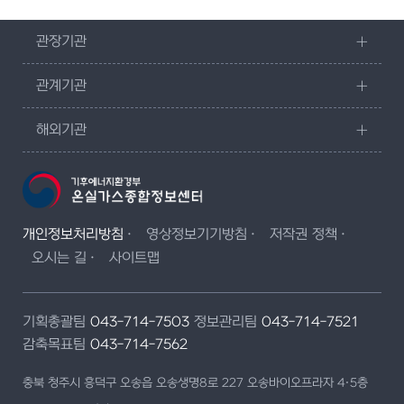
관장기관
관계기관
해외기관
개인정보처리방침
영상정보기기방침
저작권 정책
오시는 길
사이트맵
기획총괄팀
043-714-7503
정보관리팀
043-714-7521
감축목표팀
043-714-7562
충북 청주시 흥덕구 오송읍 오송생명8로 227 오송바이오프라자 4·5층