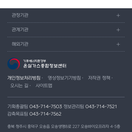
관장기관
관계기관
해외기관
개인정보처리방침
영상정보기기방침
저작권 정책
오시는 길
사이트맵
기획총괄팀
043-714-7503
정보관리팀
043-714-7521
감축목표팀
043-714-7562
충북 청주시 흥덕구 오송읍 오송생명8로 227 오송바이오프라자 4·5층