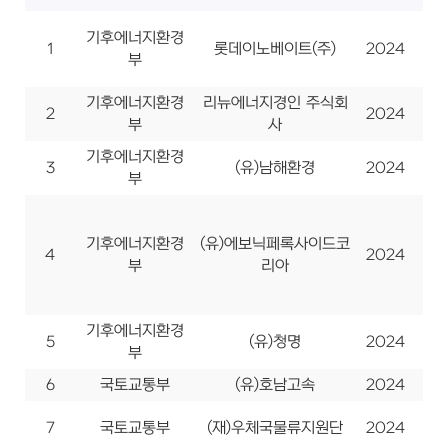
기후에너지환경
1
롯데이노베이트(주)
2024
사
부
기후에너지환경
리뉴에너지경인 주식회
2
2024
사
부
사
기후에너지환경
3
(유)남해환경
2024
사
부
기후에너지환경
(유)에보닉페록사이드코
4
2024
사
부
리아
기후에너지환경
5
(유)청명
2024
사
부
6
국토교통부
(유)호남고속
2024
사
7
국토교통부
(재)우체국물류지원단
2024
사