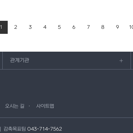
1
2
3
4
5
6
7
8
9
1
관계기관
오시는 길
사이트맵
감축목표팀
043-714-7562