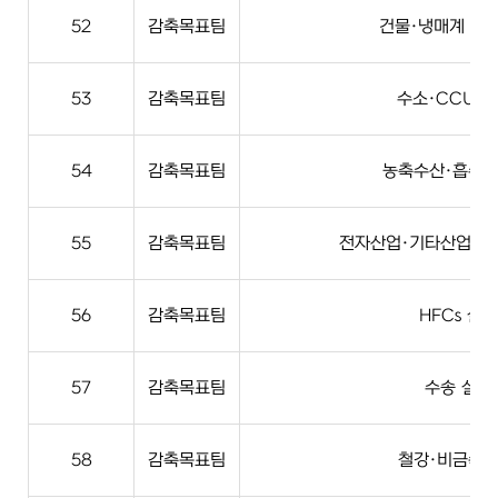
52
감축목표팀
건물·냉매계 실
53
감축목표팀
수소·CCUS 
54
감축목표팀
농축수산·흡수원
55
감축목표팀
전자산업·기타산업·자
56
감축목표팀
HFCs 실무
57
감축목표팀
수송 실무
58
감축목표팀
철강·비금속 