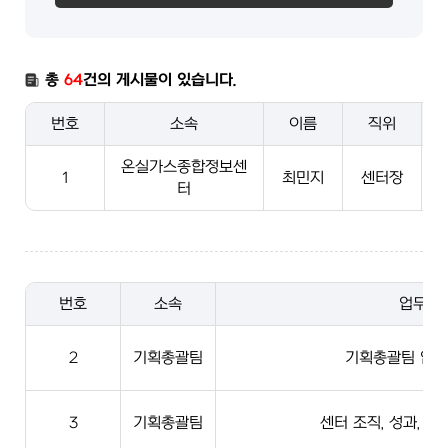
총
64
건의 게시물이 있습니다.
번호
소속
이름
직위
온실가스종합정보센
1
최민지
센터장
터
번호
소속
업무
2
기획총괄팀
기획총괄팀 업무
3
기획총괄팀
센터 조직, 성과, 국