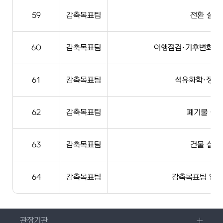
59
감축목표팀
전환 실무
60
감축목표팀
이행점검·기후변화영
61
감축목표팀
석유화학·정유
62
감축목표팀
폐기물 실
63
감축목표팀
건물 실무
64
감축목표팀
감축목표팀 업무
관장기관