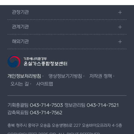
관장기관
관계기관
해외기관
개인정보처리방침
영상정보기기방침
저작권 정책
오시는 길
사이트맵
기획총괄팀
043-714-7503
정보관리팀
043-714-7521
감축목표팀
043-714-7562
충북 청주시 흥덕구 오송읍 오송생명8로 227 오송바이오프라자 4·5층