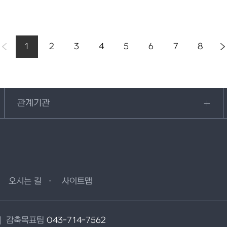
1
2
3
4
5
6
7
8
관계기관
오시는 길
사이트맵
감축목표팀
043-714-7562