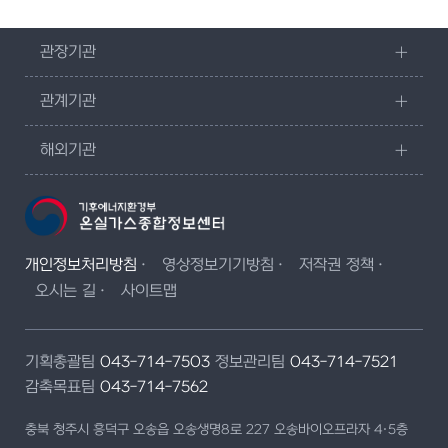
관장기관
관계기관
해외기관
개인정보처리방침
영상정보기기방침
저작권 정책
오시는 길
사이트맵
기획총괄팀
043-714-7503
정보관리팀
043-714-7521
감축목표팀
043-714-7562
충북 청주시 흥덕구 오송읍 오송생명8로 227 오송바이오프라자 4·5층