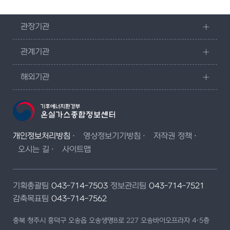
관장기관
관계기관
해외기관
개인정보처리방침
영상정보기기방침
저작권 정책
오시는 길
사이트맵
기획총괄팀
043-714-7503
정보관리팀
043-714-7521
감축목표팀
043-714-7562
충북 청주시 흥덕구 오송읍 오송생명8로 227 오송바이오프라자 4·5층