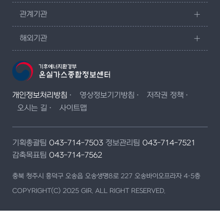
관계기관
해외기관
개인정보처리방침
영상정보기기방침
저작권 정책
오시는 길
사이트맵
기획총괄팀
043-714-7503
정보관리팀
043-714-7521
감축목표팀
043-714-7562
충북 청주시 흥덕구 오송읍 오송생명8로 227 오송바이오프라자 4·5층
COPYRIGHT(C) 2025 GIR. ALL RIGHT RESERVED.