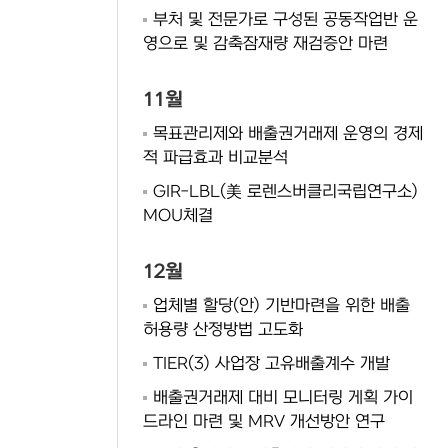
부처 및 전문가로 구성된 공동작업반 운
영으로 및 감축잠재량 재검증안 마련
11월
목표관리제와 배출권거래제 운영의 경제
적 파급효과 비교분석
GIR-LBL(美 로렌스버클리국립연구소)
MOU체결
12월
업체별 할당(안) 기반마련을 위한 배출
허용량 산정방법 고도화
TIER(3) 사업장 고유배출계수 개발
배출권거래제 대비 모니터링 게획 가이
드라인 마련 및 MRV 개선방안 연구