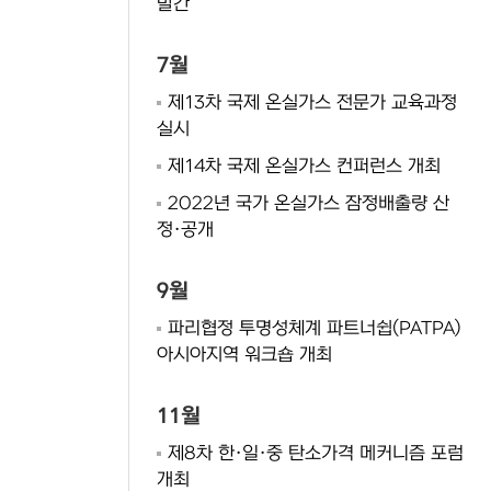
발간
7월
제13차 국제 온실가스 전문가 교육과정
실시
제14차 국제 온실가스 컨퍼런스 개최
2022년 국가 온실가스 잠정배출량 산
정·공개
9월
파리협정 투명성체계 파트너쉽(PATPA)
아시아지역 워크숍 개최
11월
제8차 한·일·중 탄소가격 메커니즘 포럼
개최