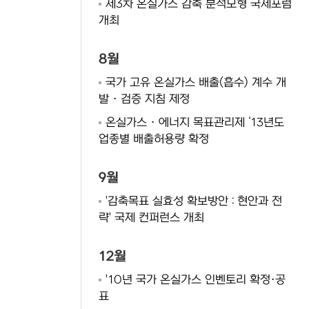
제3차 온실가스 감축 분석모형 국제포럼
개최
8월
국가 고유 온실가스 배출(흡수) 계수 개
발 · 검증 지침 제정
온실가스 · 에너지 목표관리제 ‘13년도
업종별 배출허용량 확정
9월
'감축목표 실효성 확보방안 : 현안과 전
략' 국제 컨퍼런스 개최
12월
'10년 국가 온실가스 인벤토리 확정·공
표