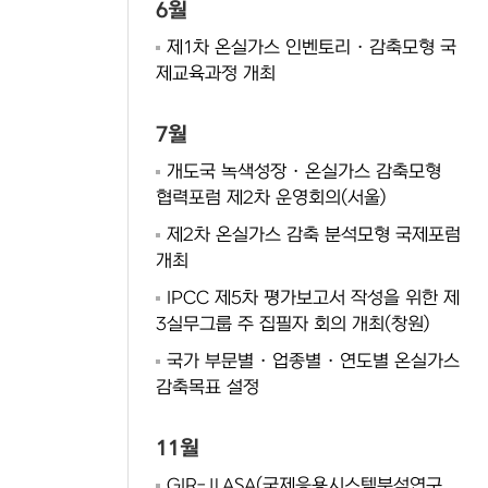
6월
제1차 온실가스 인벤토리 · 감축모형 국
제교육과정 개최
7월
개도국 녹색성장 · 온실가스 감축모형
협력포럼 제2차 운영회의(서울)
제2차 온실가스 감축 분석모형 국제포럼
개최
IPCC 제5차 평가보고서 작성을 위한 제
3실무그룹 주 집필자 회의 개최(창원)
국가 부문별 · 업종별 · 연도별 온실가스
감축목표 설정
11월
GIR-ⅡASA(국제응용시스템분석연구