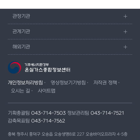
관장기관
관계기관
해외기관
개인정보처리방침
영상정보기기방침
저작권 정책
오시는 길
사이트맵
기획총괄팀
043-714-7503
정보관리팀
043-714-7521
감축목표팀
043-714-7562
충북 청주시 흥덕구 오송읍 오송생명8로 227 오송바이오프라자 4·5층