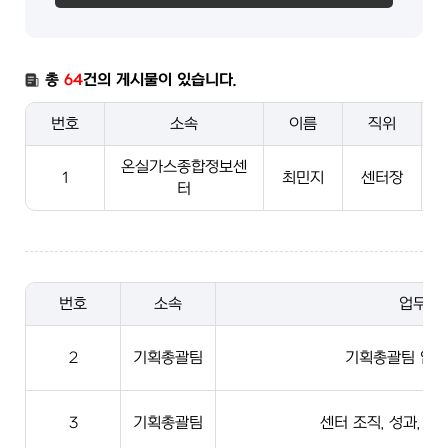
총
64
건의 게시물이 있습니다.
번호
소속
이름
직위
온실가스종합정보센
1
최민지
센터장
터
번호
소속
업무
2
기획총괄팀
기획총괄팀 업무
3
기획총괄팀
센터 조직, 성과, 국