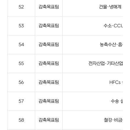
52
감축목표팀
건물·냉매계 실
53
감축목표팀
수소·CCUS 
54
감축목표팀
농축수산·흡수원
55
감축목표팀
전자산업·기타산업·자
56
감축목표팀
HFCs 실무
57
감축목표팀
수송 실무
58
감축목표팀
철강·비금속 