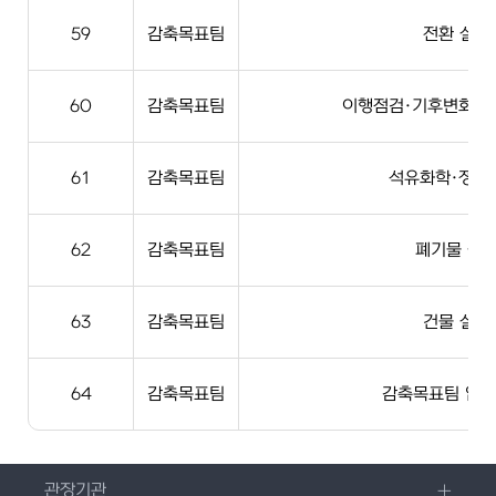
59
감축목표팀
전환 실무
60
감축목표팀
이행점검·기후변화영
61
감축목표팀
석유화학·정유
62
감축목표팀
폐기물 실
63
감축목표팀
건물 실무
64
감축목표팀
감축목표팀 업무
관장기관