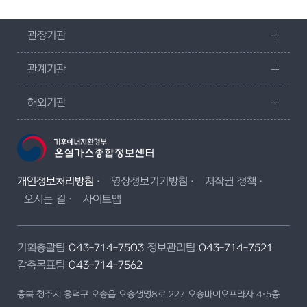
관장기관
관계기관
해외기관
개인정보처리방침
영상정보기기방침
저작권 정책
오시는 길
사이트맵
기획총괄팀
043-714-7503
정보관리팀
043-714-7521
감축목표팀
043-714-7562
충북 청주시 흥덕구 오송읍 오송생명8로 227 오송바이오프라자 4·5층