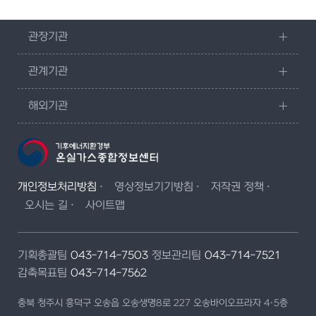
관장기관
관계기관
해외기관
개인정보처리방침
영상정보기기방침
저작권 정책
오시는 길
사이트맵
기획총괄팀
043-714-7503
정보관리팀
043-714-7521
감축목표팀
043-714-7562
충북 청주시 흥덕구 오송읍 오송생명8로 227 오송바이오프라자 4·5층