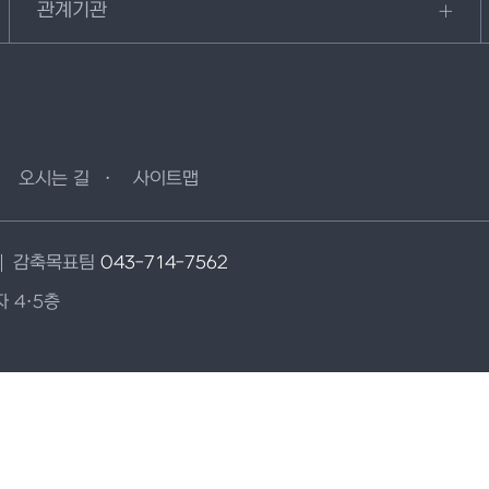
관계기관
오시는 길
사이트맵
감축목표팀
043-714-7562
 4·5층