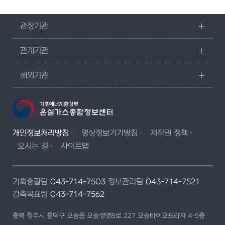
관장기관
관계기관
해외기관
개인정보처리방침
영상정보기기방침
저작권 정책
오시는 길
사이트맵
기획총괄팀
043-714-7503
정보관리팀
043-714-7521
감축목표팀
043-714-7562
충북 청주시 흥덕구 오송읍 오송생명8로 227 오송바이오프라자 4·5층