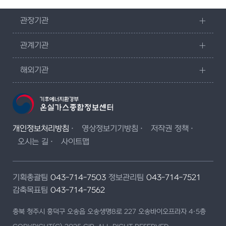
관장기관
관계기관
해외기관
개인정보처리방침
영상정보기기방침
저작권 정책
오시는 길
사이트맵
기획총괄팀
043-714-7503
정보관리팀
043-714-7521
감축목표팀
043-714-7562
충북 청주시 흥덕구 오송읍 오송생명8로 227 오송바이오프라자 4·5층