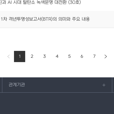
진과 AI 시대 탈탄소 녹색문명 대전환 (30호)
 1차 격년투명성보고서(BTR)의 의미와 주요 내용
1
2
3
4
5
6
7
관계기관