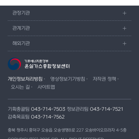
관장기관
관계기관
해외기관
개인정보처리방침
영상정보기기방침
저작권 정책
오시는 길
사이트맵
기획총괄팀
043-714-7503
정보관리팀
043-714-7521
감축목표팀
043-714-7562
충북 청주시 흥덕구 오송읍 오송생명8로 227 오송바이오프라자 4·5층