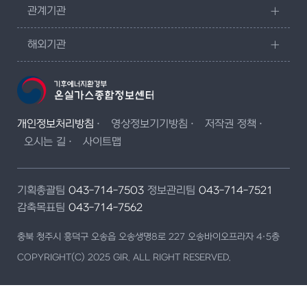
관계기관
해외기관
개인정보처리방침
영상정보기기방침
저작권 정책
오시는 길
사이트맵
기획총괄팀
043-714-7503
정보관리팀
043-714-7521
감축목표팀
043-714-7562
충북 청주시 흥덕구 오송읍 오송생명8로 227 오송바이오프라자 4·5층
COPYRIGHT(C) 2025 GIR. ALL RIGHT RESERVED.