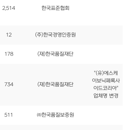
2,514
한국표준협회
12
(주)한국경영인증원
178
(재)한국품질재단
"(유)에스케
이보닉페록사
734
(재)한국품질재단
이드코리아"
업체명 변경
511
㈜한국품질보증원