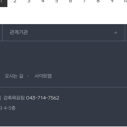
1
2
3
4
5
6
7
8
9
1
관계기관
오시는 길
사이트맵
감축목표팀
043-714-7562
 4·5층