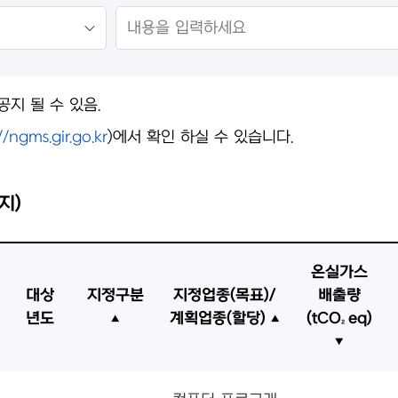
지 될 수 있음.
//ngms.gir.go.kr
)에서 확인 하실 수 있습니다.
지)
온실가스
대상
지정구분
지정업종(목표)/
배출량
년도
계획업종(할당)
(tCO₂eq)
▲
▲
▼