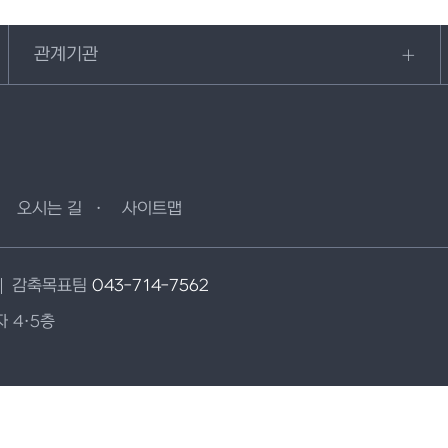
관계기관
오시는 길
사이트맵
감축목표팀
043-714-7562
 4·5층