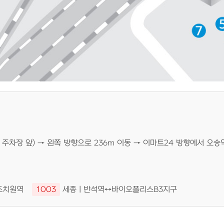
D 주차장 앞) → 왼쪽 방향으로 236m 이동 → 이마트24 방향에서 오송
조치원역
1003
세종ㅣ반석역↔바이오폴리스B3지구