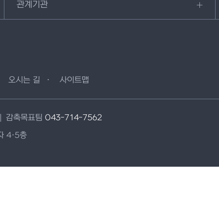
관계기관
오시는 길
사이트맵
감축목표팀
043-714-7562
 4·5층