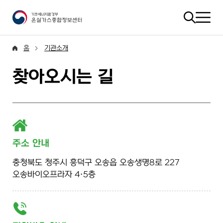
홈
기관소개
찾아오시는 길
주소 안내
충청북도 청주시 흥덕구 오송읍 오송생명8로 227
오송바이오프라자 4·5층