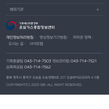
해외기관
개인정보처리방침
영상정보기기방침
저작권 정책
오시는 길
사이트맵
기획총괄팀
043-714-7503
정보관리팀
043-714-7521
감축목표팀
043-714-7562
충북 청주시 흥덕구 오송읍 오송생명8로 227 오송바이오프라자 4·5층
COPYRIGHT(C) 2025 GIR. ALL RIGHT RESERVED.