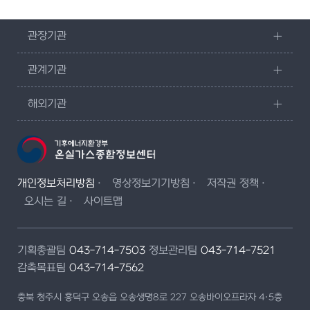
관장기관
관계기관
해외기관
개인정보처리방침
영상정보기기방침
저작권 정책
오시는 길
사이트맵
기획총괄팀
043-714-7503
정보관리팀
043-714-7521
감축목표팀
043-714-7562
충북 청주시 흥덕구 오송읍 오송생명8로 227 오송바이오프라자 4·5층