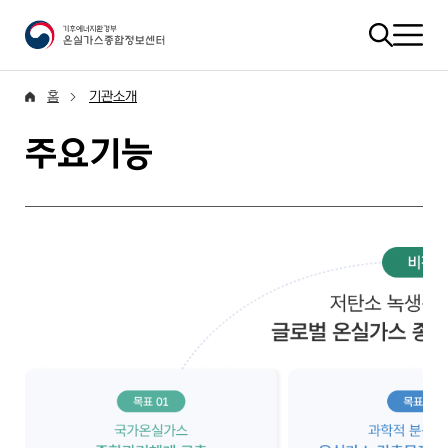
홈
기관소개
주요기능
비전-저탄소 녹생경제를 위한 글로벌 온실가스 종합 싱크탱크 구