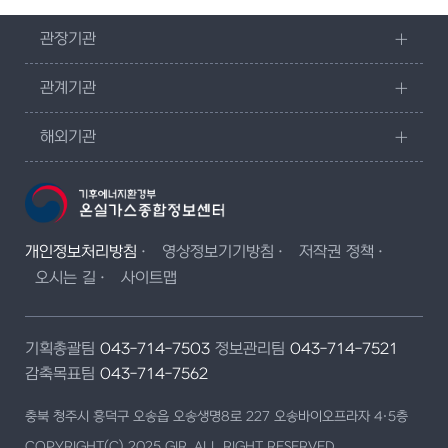
관장기관
관계기관
해외기관
개인정보처리방침
영상정보기기방침
저작권 정책
오시는 길
사이트맵
기획총괄팀
043-714-7503
정보관리팀
043-714-7521
감축목표팀
043-714-7562
충북 청주시 흥덕구 오송읍 오송생명8로 227 오송바이오프라자 4·5층
COPYRIGHT(C) 2025 GIR. ALL RIGHT RESERVED.