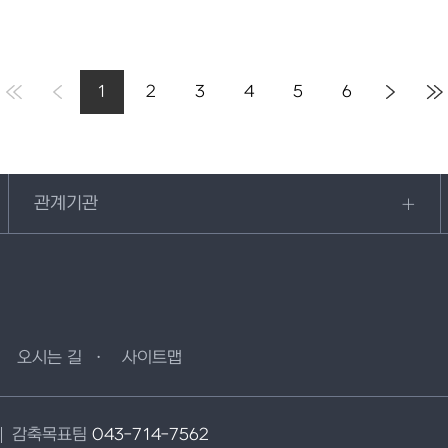
1
2
3
4
5
6
관계기관
오시는 길
사이트맵
감축목표팀
043-714-7562