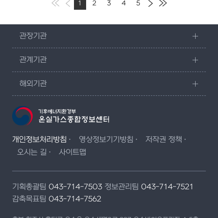
1
2
3
4
5
관장기관
관계기관
해외기관
개인정보처리방침
영상정보기기방침
저작권 정책
오시는 길
사이트맵
기획총괄팀
043-714-7503
정보관리팀
043-714-7521
감축목표팀
043-714-7562